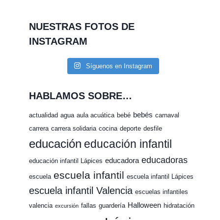
NUESTRAS FOTOS DE
INSTAGRAM
Síguenos en Instagram
HABLAMOS SOBRE…
bebés
actualidad
agua
aula acuática
bebé
carnaval
carrera
carrera solidaria
cocina
deporte
desfile
educación
educación infantil
educadoras
educadora
educación infantil Lápices
escuela infantil
escuela
escuela infantil Lápices
escuela infantil Valencia
escuelas infantiles
Halloween
valencia
fallas
guardería
hidratación
excursión