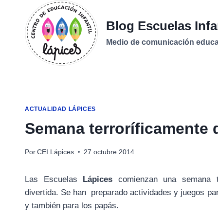
Saltar
al
Blog Escuelas Infa
contenido
Medio de comunicación educati
ACTUALIDAD LÁPICES
Semana terroríficamente d
Por
CEI Lápices
27 octubre 2014
Las Escuelas
Lápices
comienzan una semana ter
divertida. Se han preparado actividades y juegos pa
y también para los papás.