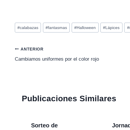
Etiquetas
#
calabazas
#
fantasmas
#
Halloween
#
Lápices
#
de
la
entrada:
Navegación
ANTERIOR
Cambiamos uniformes por el color rojo
de
entradas
Publicaciones Similares
Sorteo de
Jorna