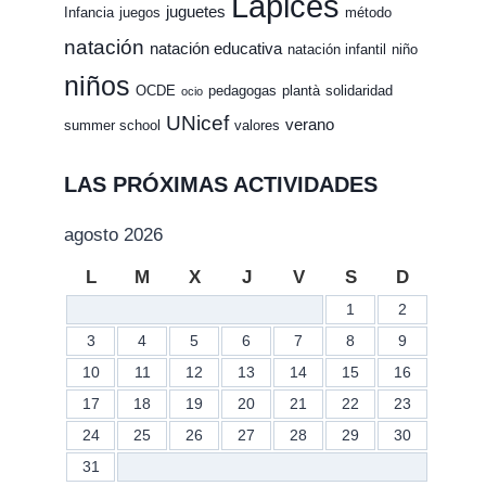
Lápices
juguetes
Infancia
juegos
método
natación
natación educativa
natación infantil
niño
niños
OCDE
pedagogas
plantà
solidaridad
ocio
UNicef
verano
summer school
valores
LAS PRÓXIMAS ACTIVIDADES
agosto 2026
L
M
X
J
V
S
D
1
2
3
4
5
6
7
8
9
10
11
12
13
14
15
16
17
18
19
20
21
22
23
24
25
26
27
28
29
30
31