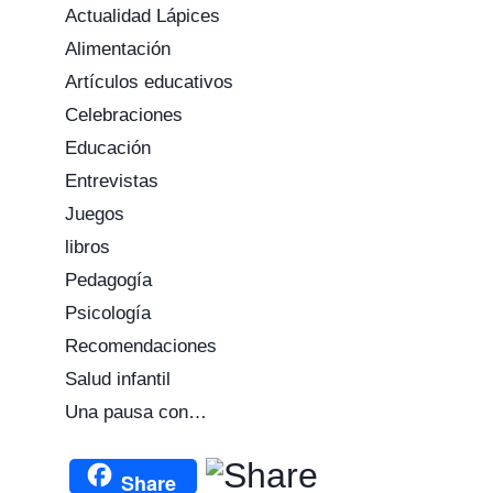
DEL NIÑO
Níger
Actualidad Lápices
Alimentación
Por
CEI Lápices
Por
CEI Lápices
Artículos educativos
30 noviembre 2016
19 mayo 2015
Celebraciones
Educación
Entrevistas
Juegos
libros
Pedagogía
Psicología
Recomendaciones
Salud infantil
Una pausa con…
Share