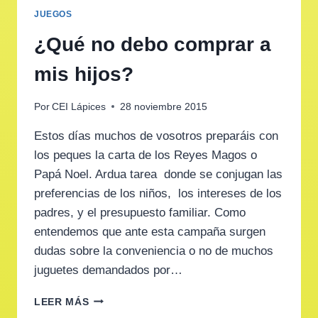
A
JUEGOS
LA
HORA
¿Qué no debo comprar a
DE
ELEGIR
mis hijos?
UN
JUGUETE
Por
CEI Lápices
28 noviembre 2015
EN
ÉPOCA
Estos días muchos de vosotros preparáis con
DE
los peques la carta de los Reyes Magos o
PANDEMIA?
Papá Noel. Ardua tarea donde se conjugan las
preferencias de los niños, los intereses de los
padres, y el presupuesto familiar. Como
entendemos que ante esta campaña surgen
dudas sobre la conveniencia o no de muchos
juguetes demandados por…
¿QUÉ
LEER MÁS
NO