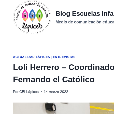
Saltar
al
Blog Escuelas Infa
contenido
Medio de comunicación educati
ACTUALIDAD LÁPICES
|
ENTREVISTAS
Loli Herrero – Coordinad
Fernando el Católico
Por
CEI Lápices
14 marzo 2022