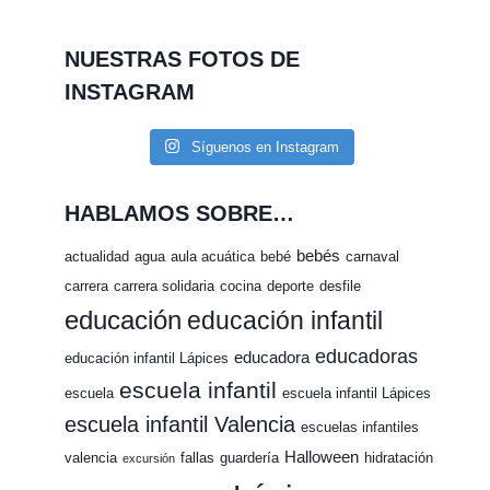
NUESTRAS FOTOS DE
INSTAGRAM
Síguenos en Instagram
HABLAMOS SOBRE…
bebés
actualidad
agua
aula acuática
bebé
carnaval
carrera
carrera solidaria
cocina
deporte
desfile
educación
educación infantil
educadoras
educadora
educación infantil Lápices
escuela infantil
escuela
escuela infantil Lápices
escuela infantil Valencia
escuelas infantiles
Halloween
valencia
fallas
guardería
hidratación
excursión