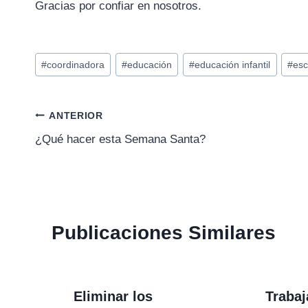
Gracias por confiar en nosotros.
Etiquetas
#
coordinadora
#
educación
#
educación infantil
#
esc
de
la
entrada:
Navegación
ANTERIOR
¿Qué hacer esta Semana Santa?
de
entradas
Publicaciones Similares
Eliminar los
Traba