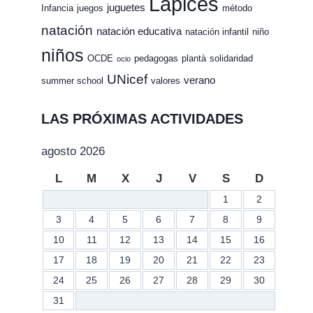
Lápices
juguetes
Infancia
juegos
método
natación
natación educativa
natación infantil
niño
niños
OCDE
pedagogas
plantà
solidaridad
ocio
UNicef
verano
summer school
valores
LAS PRÓXIMAS ACTIVIDADES
agosto 2026
L
M
X
J
V
S
D
1
2
3
4
5
6
7
8
9
10
11
12
13
14
15
16
17
18
19
20
21
22
23
24
25
26
27
28
29
30
31