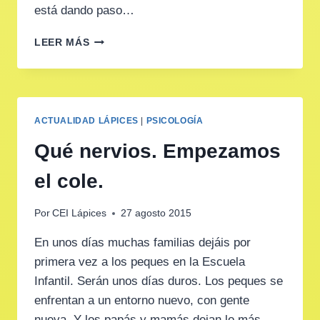
está dando paso…
REVOLUCIÓN
LEER MÁS
EN
LA
ESCUELA
ACTUALIDAD LÁPICES
|
PSICOLOGÍA
Qué nervios. Empezamos
el cole.
Por
CEI Lápices
27 agosto 2015
En unos días muchas familias dejáis por
primera vez a los peques en la Escuela
Infantil. Serán unos días duros. Los peques se
enfrentan a un entorno nuevo, con gente
nueva. Y los papás y mamás dejan lo más