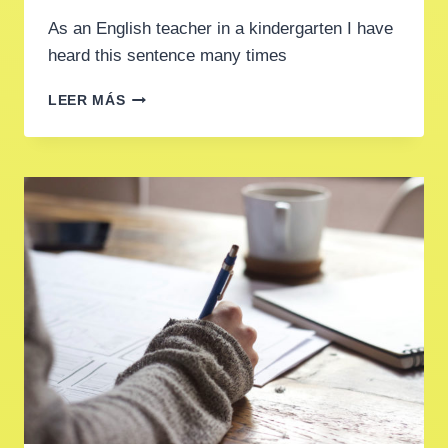
As an English teacher in a kindergarten I have
heard this sentence many times
“SOMETIMES
LEER MÁS
HE
SPEAKS,
BUT
I
DON’T
UNDERSTAND
HIM,
I
GUESS
HE
SPEAKS
IN
“HIS
ENGLISH”.