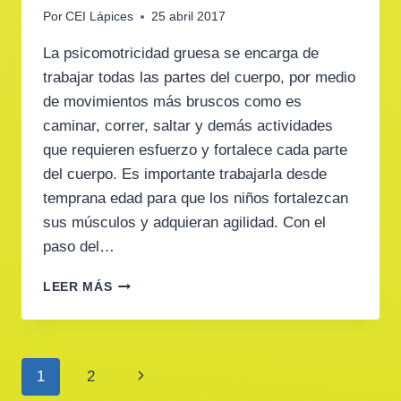
Por
CEI Lápices
25 abril 2017
La psicomotricidad gruesa se encarga de
trabajar todas las partes del cuerpo, por medio
de movimientos más bruscos como es
caminar, correr, saltar y demás actividades
que requieren esfuerzo y fortalece cada parte
del cuerpo. Es importante trabajarla desde
temprana edad para que los niños fortalezcan
sus músculos y adquieran agilidad. Con el
paso del…
APRENDEMOS
LEER MÁS
JUGANDO:
PSICOMOTRICIDAD
GRUESA
Navegación
Siguiente
1
2