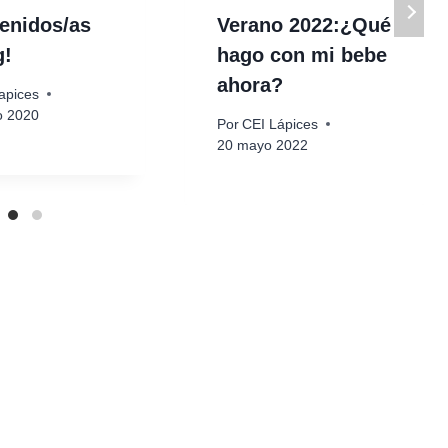
enidos/as
Verano 2022:¿Qué
g!
hago con mi bebe
ahora?
apices
o 2020
Por
CEI Lápices
20 mayo 2022