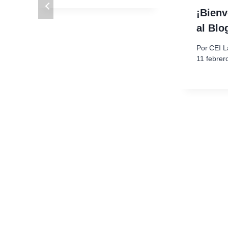
¡Bienv
al Blo
Por
CEI L
11 febrer