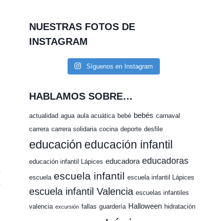
NUESTRAS FOTOS DE
INSTAGRAM
Síguenos en Instagram
HABLAMOS SOBRE…
bebés
actualidad
agua
aula acuática
bebé
carnaval
carrera
carrera solidaria
cocina
deporte
desfile
educación
educación infantil
educadoras
educadora
educación infantil Lápices
escuela infantil
escuela
escuela infantil Lápices
escuela infantil Valencia
escuelas infantiles
Halloween
valencia
fallas
guardería
hidratación
excursión