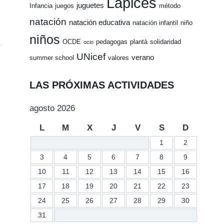
Lápices
juguetes
Infancia
juegos
método
natación
natación educativa
natación infantil
niño
niños
OCDE
pedagogas
plantà
solidaridad
ocio
UNicef
verano
summer school
valores
LAS PRÓXIMAS ACTIVIDADES
agosto 2026
L
M
X
J
V
S
D
1
2
La receta de la
Se levanta e
3
4
5
6
7
8
9
diversión
telón
10
11
12
13
14
15
16
17
18
19
20
21
22
23
Por
CEI Lápices
Por
CEI Lápices
24
25
26
27
28
29
30
20 julio 2015
18 noviembre 201
31