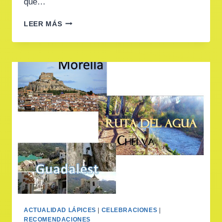
que…
LOLI
LEER MÁS
HERRERO
–
COORDINADORA
DE
LÁPICES
GRAN
VÍA
FERNANDO
EL
CATÓLICO
ACTUALIDAD LÁPICES
|
CELEBRACIONES
|
RECOMENDACIONES