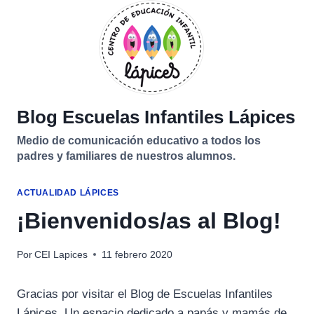
Saltar
al
contenido
Blog Escuelas Infantiles Lápices
Medio de comunicación educativo a todos los
padres y familiares de nuestros alumnos.
ACTUALIDAD LÁPICES
¡Bienvenidos/as al Blog!
Por
CEI Lapices
11 febrero 2020
Gracias por visitar el Blog de Escuelas Infantiles
Lápices. Un espacio dedicado a papás y mamás de