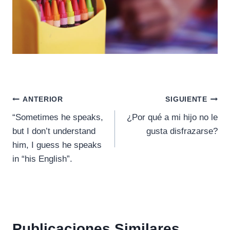
Navegación
ANTERIOR
SIGUIENTE
“Sometimes he speaks,
¿Por qué a mi hijo no le
de
but I don’t understand
gusta disfrazarse?
entradas
him, I guess he speaks
in “his English”.
Publicaciones Similares