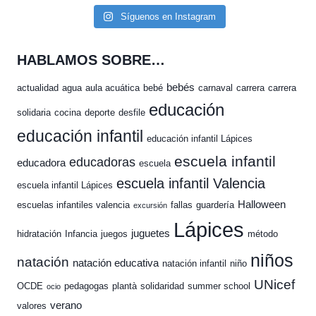
Síguenos en Instagram
HABLAMOS SOBRE…
bebés
actualidad
agua
aula acuática
bebé
carnaval
carrera
carrera
educación
solidaria
cocina
deporte
desfile
educación infantil
educación infantil Lápices
escuela infantil
educadoras
educadora
escuela
escuela infantil Valencia
escuela infantil Lápices
Halloween
escuelas infantiles valencia
fallas
guardería
excursión
Lápices
juguetes
hidratación
Infancia
juegos
método
niños
natación
natación educativa
natación infantil
niño
UNicef
OCDE
pedagogas
plantà
solidaridad
summer school
ocio
verano
valores