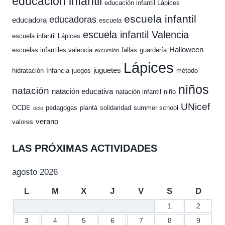
educación infantil
educación infantil Lápices
escuela infantil
educadoras
educadora
escuela
escuela infantil Valencia
escuela infantil Lápices
Halloween
escuelas infantiles valencia
fallas
guardería
excursión
Lápices
juguetes
hidratación
Infancia
juegos
método
niños
natación
natación educativa
natación infantil
niño
UNicef
OCDE
pedagogas
plantà
solidaridad
summer school
ocio
verano
valores
LAS PRÓXIMAS ACTIVIDADES
agosto 2026
L
M
X
J
V
S
D
1
2
3
4
5
6
7
8
9