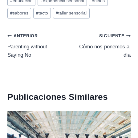
#
educación
#
experiencia sensorial
#
niños
de
#
sabores
#
tacto
#
taller sensorial
la
entrada:
Navegación
ANTERIOR
SIGUIENTE
Parenting without
Cómo nos ponemos al
de
Saying No
día
entradas
Publicaciones Similares