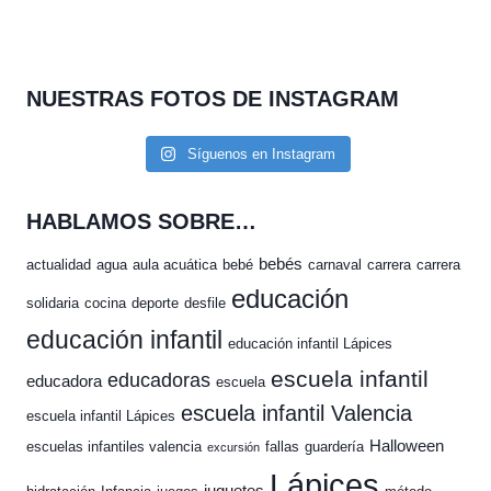
NUESTRAS FOTOS DE INSTAGRAM
Síguenos en Instagram
HABLAMOS SOBRE…
bebés
actualidad
agua
aula acuática
bebé
carnaval
carrera
carrera
educación
solidaria
cocina
deporte
desfile
educación infantil
educación infantil Lápices
escuela infantil
educadoras
educadora
escuela
escuela infantil Valencia
escuela infantil Lápices
Halloween
escuelas infantiles valencia
fallas
guardería
excursión
Lápices
juguetes