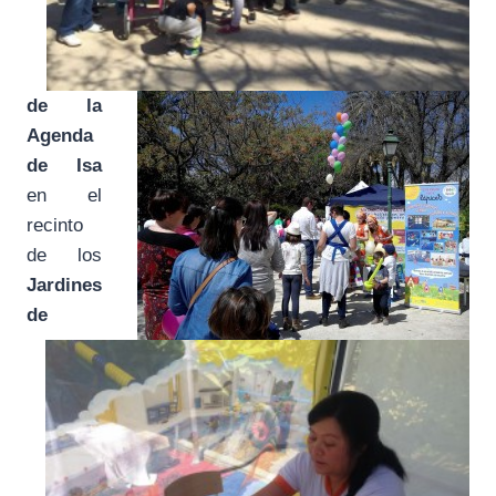
de la
Agenda
de Isa
en el
recinto
de los
Jardines
de