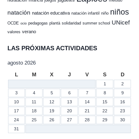
hidratación
Infancia
juegos
método
niños
natación
natación educativa
natación infantil
niño
UNicef
OCDE
pedagogas
plantà
solidaridad
summer school
ocio
verano
valores
LAS PRÓXIMAS ACTIVIDADES
agosto 2026
L
M
X
J
V
S
D
1
2
3
4
5
6
7
8
9
10
11
12
13
14
15
16
17
18
19
20
21
22
23
24
25
26
27
28
29
30
31