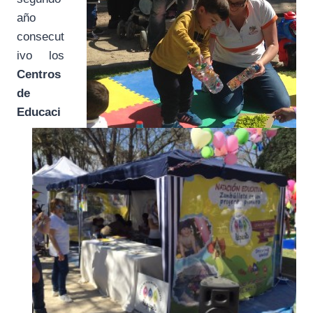
año
consecut
ivo los
Centros
de
Educaci