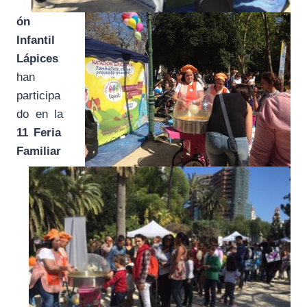
ón
Infantil
Lápices
han
participa
do en la
11 Feria
Familiar