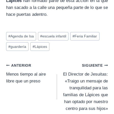
Lápices
han formado parte de esta acción en la que
han sacado a la calle una pequeña parte de lo que se
hace puertas adentro.
Etiquetas
#
Agenda de Isa
#
escuela infantil
#
Feria Familiar
de
#
guardería
#
Lápices
la
entrada:
Navegación
ANTERIOR
SIGUIENTE
Menos tiempo al aire
El Director de Jesuitas:
de
libre que un preso
«Traigo un mensaje de
entradas
tranquilidad para las
familias de Lápices que
han optado por nuestro
centro para sus hijos»