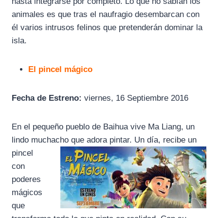
hasta integrarse por completo. Lo que no sabían los
animales es que tras el naufragio desembarcan con
él varios intrusos felinos que pretenderán dominar la
isla.
El pincel mágico
Fecha de Estreno:
viernes, 16 Septiembre 2016
En el pequeño pueblo de Baihua vive Ma Liang, un
lindo muchacho que adora pi
ntar. Un día, recibe un
pincel
con
poderes
mágicos
que