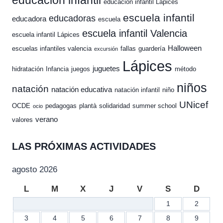
educación infantil
educación infantil Lápices
escuela infantil
educadoras
educadora
escuela
escuela infantil Valencia
escuela infantil Lápices
Halloween
escuelas infantiles valencia
fallas
guardería
excursión
Lápices
juguetes
hidratación
Infancia
juegos
método
niños
natación
natación educativa
natación infantil
niño
UNicef
OCDE
pedagogas
plantà
solidaridad
summer school
ocio
verano
valores
LAS PRÓXIMAS ACTIVIDADES
agosto 2026
L
M
X
J
V
S
D
1
2
3
4
5
6
7
8
9