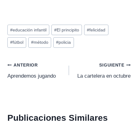
Etiquetas
#
educación infantil
#
El principito
#
felicidad
de
#
fútbol
#
método
#
policia
la
entrada:
Navegación
ANTERIOR
SIGUIENTE
Aprendemos jugando
La cartelera en octubre
de
entradas
Publicaciones Similares