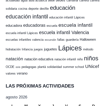
bebés
actualidad
agua
aula acuática
bebé
carnaval
carrera
carrera
educación
solidaria
cocina
deporte
desfile
educación infantil
educación infantil Lápices
escuela infantil
educadoras
educadora
escuela
escuela infantil Valencia
escuela infantil Lápices
Halloween
escuelas infantiles valencia
fallas
guardería
excursión
Lápices
juguetes
hidratación
Infancia
juegos
método
niños
natación
natación educativa
natación infantil
niño
UNicef
OCDE
pedagogas
plantà
solidaridad
summer school
ocio
verano
valores
LAS PRÓXIMAS ACTIVIDADES
agosto 2026