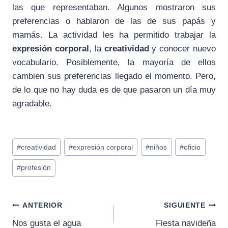
las que representaban. Algunos mostraron sus
preferencias o hablaron de las de sus papás y
mamás. La actividad les ha permitido trabajar la
expresión corporal
, la
creatividad
y conocer nuevo
vocabulario. Posiblemente, la mayoría de ellos
cambien sus preferencias llegado el momento. Pero,
de lo que no hay duda es de que pasaron un día muy
agradable.
Etiquetas
#
creatividad
#
expresión corporal
#
niños
#
oficio
de
#
profesión
la
entrada:
Navegación
ANTERIOR
SIGUIENTE
Nos gusta el agua
Fiesta navideña