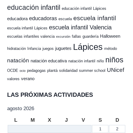
educación infantil
educación infantil Lápices
escuela infantil
educadoras
educadora
escuela
escuela infantil Valencia
escuela infantil Lápices
Halloween
escuelas infantiles valencia
fallas
guardería
excursión
Lápices
juguetes
hidratación
Infancia
juegos
método
niños
natación
natación educativa
natación infantil
niño
UNicef
OCDE
pedagogas
plantà
solidaridad
summer school
ocio
verano
valores
LAS PRÓXIMAS ACTIVIDADES
agosto 2026
L
M
X
J
V
S
D
1
2