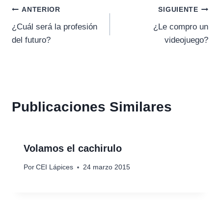
Navegación
ANTERIOR
SIGUIENTE
¿Cuál será la profesión
¿Le compro un
de
del futuro?
videojuego?
entradas
Publicaciones Similares
Volamos el cachirulo
Por
CEI Lápices
24 marzo 2015