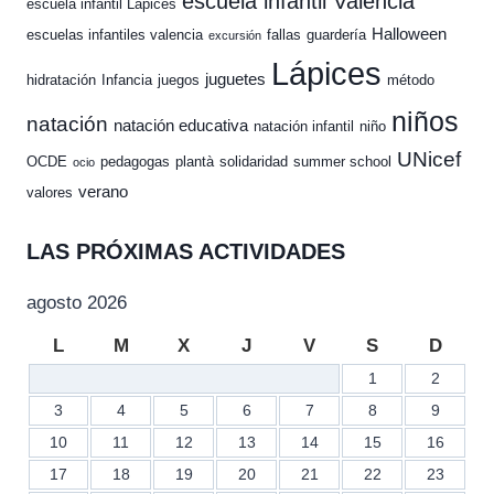
escuela infantil Valencia
escuela infantil Lápices
Halloween
escuelas infantiles valencia
fallas
guardería
excursión
Lápices
juguetes
hidratación
Infancia
juegos
método
niños
natación
natación educativa
natación infantil
niño
UNicef
OCDE
pedagogas
plantà
solidaridad
summer school
ocio
verano
valores
LAS PRÓXIMAS ACTIVIDADES
agosto 2026
L
M
X
J
V
S
D
1
2
3
4
5
6
7
8
9
10
11
12
13
14
15
16
17
18
19
20
21
22
23