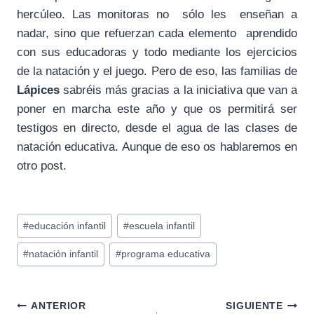
hercúleo. Las monitoras no sólo les enseñan a
nadar, sino que refuerzan cada elemento aprendido
con sus educadoras y todo mediante los ejercicios
de la natación y el juego. Pero de eso, las familias de
Lápices
sabréis más gracias a la iniciativa que van a
poner en marcha este año y que os permitirá ser
testigos en directo, desde el agua de las clases de
natación educativa. Aunque de eso os hablaremos en
otro post.
Etiquetas
#
educación infantil
#
escuela infantil
de
#
natación infantil
#
programa educativa
la
entrada:
Navegación
ANTERIOR
SIGUIENTE