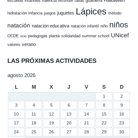
Halloween
escuelas infantiles valencia
fallas
guardería
excursión
Lápices
juguetes
hidratación
Infancia
juegos
método
niños
natación
natación educativa
natación infantil
niño
UNicef
OCDE
pedagogas
plantà
solidaridad
summer school
ocio
verano
valores
LAS PRÓXIMAS ACTIVIDADES
agosto 2026
L
M
X
J
V
S
D
1
2
3
4
5
6
7
8
9
10
11
12
13
14
15
16
17
18
19
20
21
22
23
24
25
26
27
28
29
30