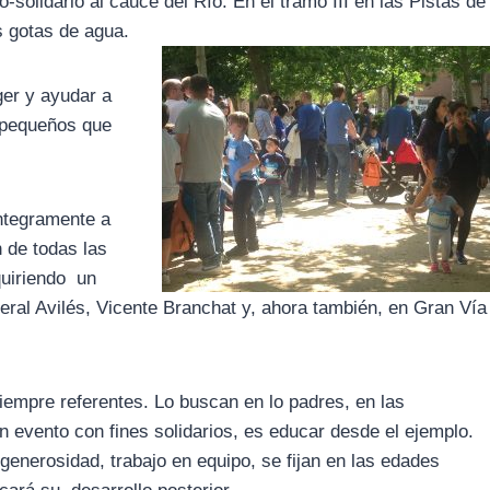
solidario al cauce del Río. En el tramo III en las Pistas de
 gotas de agua.
ger y ayudar a
e pequeños que
ntegramente a
n de todas las
quiriendo un
eral Avilés, Vicente Branchat y, ahora también, en Gran Vía
iempre referentes. Lo buscan en lo padres, en las
n evento con fines solidarios, es educar desde el ejemplo.
generosidad, trabajo en equipo, se fijan en las edades