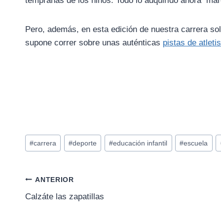
tempranas de los niños. Todo lo adquirido ahora mar
Pero, además, en esta edición de nuestra carrera sol
supone correr sobre unas auténticas
pistas de atlet
Etiquetas
#
carrera
#
deporte
#
educación infantil
#
escuela
de
la
entrada:
Navegación
ANTERIOR
Calzáte las zapatillas
de