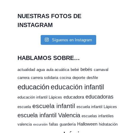
NUESTRAS FOTOS DE
INSTAGRAM
Síguenos en Instagram
HABLAMOS SOBRE…
bebés
actualidad
agua
aula acuática
bebé
carnaval
carrera
carrera solidaria
cocina
deporte
desfile
educación
educación infantil
educadoras
educadora
educación infantil Lápices
escuela infantil
escuela
escuela infantil Lápices
escuela infantil Valencia
escuelas infantiles
Halloween
valencia
fallas
guardería
hidratación
excursión