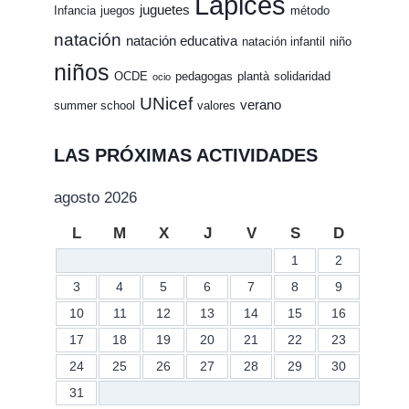
Lápices
juguetes
Infancia
juegos
método
natación
natación educativa
natación infantil
niño
niños
OCDE
pedagogas
plantà
solidaridad
ocio
UNicef
verano
summer school
valores
LAS PRÓXIMAS ACTIVIDADES
agosto 2026
L
M
X
J
V
S
D
1
2
3
4
5
6
7
8
9
10
11
12
13
14
15
16
17
18
19
20
21
22
23
24
25
26
27
28
29
30
31