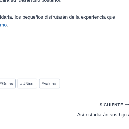
cará su desarrollo posterior.
idaria, los pequeños disfrutarán de la experiencia que
ismo
.
#
Gotas
#
UNicef
#
valores
SIGUIENTE
Así estudiarán sus hijos