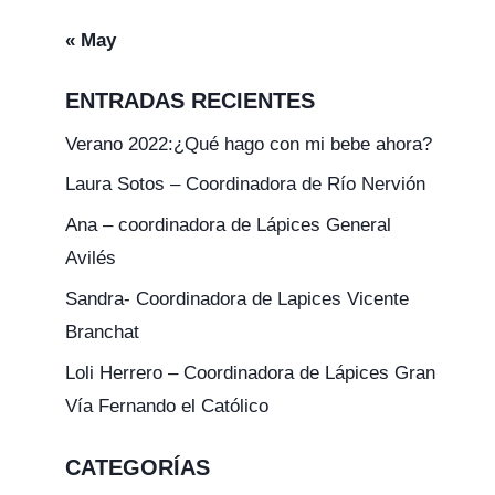
« May
ENTRADAS RECIENTES
Verano 2022:¿Qué hago con mi bebe ahora?
Laura Sotos – Coordinadora de Río Nervión
Fiesta navideña
La paz comi
Ana – coordinadora de Lápices General
con una son
Por
CEI Lápices
Avilés
12 diciembre 2014
Por
CEI Lápices
Sandra- Coordinadora de Lapices Vicente
2 febrero 2015
Branchat
Loli Herrero – Coordinadora de Lápices Gran
Vía Fernando el Católico
CATEGORÍAS