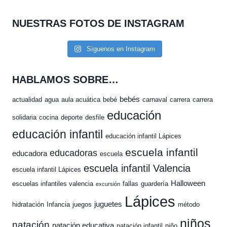
NUESTRAS FOTOS DE INSTAGRAM
Síguenos en Instagram
HABLAMOS SOBRE…
bebés
actualidad
agua
aula acuática
bebé
carnaval
carrera
carrera
educación
solidaria
cocina
deporte
desfile
educación infantil
educación infantil Lápices
escuela infantil
educadoras
educadora
escuela
escuela infantil Valencia
escuela infantil Lápices
Halloween
escuelas infantiles valencia
fallas
guardería
excursión
Lápices
juguetes
hidratación
Infancia
juegos
método
niños
natación
natación educativa
natación infantil
niño