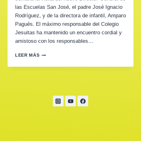
las Escuelas San José, el padre José Ignacio
Rodríguez, y de la directora de infantil, Amparo
Pagués. El máximo responsable del Colegio
Jesuitas ha mantenido un encuentro cordial y
amistoso con los responsables…
EL
LEER MÁS
DIRECTOR
DE
JESUITAS:
«TRAIGO
UN
MENSAJE
DE
TRANQUILIDAD
PARA
LAS
FAMILIAS
DE
LÁPICES