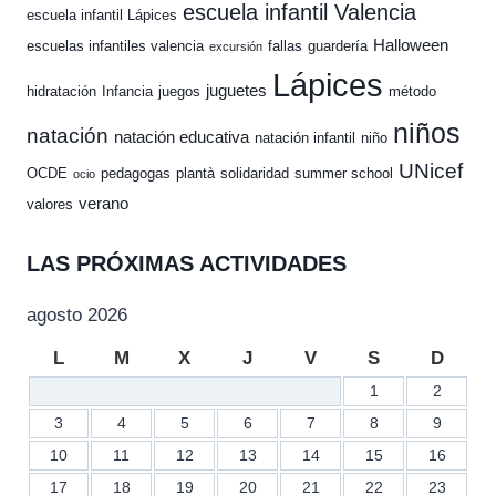
escuela infantil Valencia
escuela infantil Lápices
Halloween
escuelas infantiles valencia
fallas
guardería
excursión
Lápices
juguetes
hidratación
Infancia
juegos
método
niños
natación
natación educativa
natación infantil
niño
UNicef
OCDE
pedagogas
plantà
solidaridad
summer school
ocio
verano
valores
LAS PRÓXIMAS ACTIVIDADES
agosto 2026
L
M
X
J
V
S
D
1
2
3
4
5
6
7
8
9
10
11
12
13
14
15
16
17
18
19
20
21
22
23