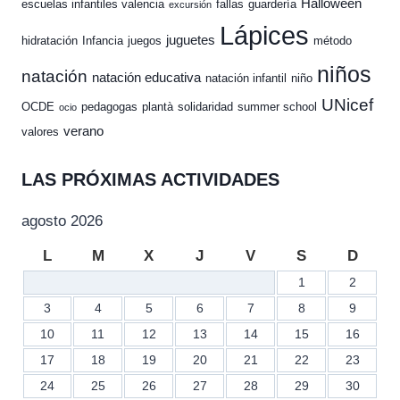
Halloween
escuelas infantiles valencia
fallas
guardería
excursión
Lápices
juguetes
hidratación
Infancia
juegos
método
niños
natación
natación educativa
natación infantil
niño
UNicef
OCDE
pedagogas
plantà
solidaridad
summer school
ocio
verano
valores
LAS PRÓXIMAS ACTIVIDADES
agosto 2026
L
M
X
J
V
S
D
1
2
3
4
5
6
7
8
9
10
11
12
13
14
15
16
17
18
19
20
21
22
23
24
25
26
27
28
29
30