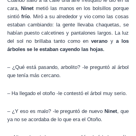
Cuando salió a la calle una aire fresquito le dio en la
cara,
Ninet
metió las manos en los bolsillos porque
sintió
frío
. Miró a su alrededor y vio como las cosas
estaban cambiando: la gente llevaba chaquetas, se
habían puesto calcetines y pantalones largos. La luz
del sol no brillaba tanto como en
verano
y
a los
árboles se le estaban cayendo las hojas.
– ¿Qué está pasando, arbolito? -le preguntó al árbol
que tenía más cercano.
– Ha llegado el otoño -le contestó el árbol muy serio.
– ¿Y eso es malo? -le preguntó de nuevo
Ninet
, que
ya no se acordaba de lo que era el Otoño.