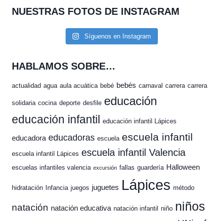
NUESTRAS FOTOS DE INSTAGRAM
Síguenos en Instagram
HABLAMOS SOBRE…
bebés
actualidad
agua
aula acuática
bebé
carnaval
carrera
carrera
educación
solidaria
cocina
deporte
desfile
educación infantil
educación infantil Lápices
escuela infantil
educadoras
educadora
escuela
escuela infantil Valencia
escuela infantil Lápices
Halloween
escuelas infantiles valencia
fallas
guardería
excursión
Lápices
juguetes
hidratación
Infancia
juegos
método
niños
natación
natación educativa
natación infantil
niño