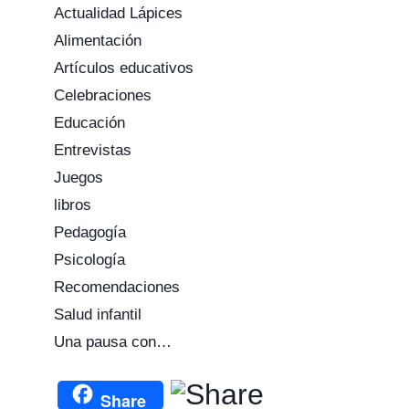
Actualidad Lápices
Alimentación
Artículos educativos
Celebraciones
Educación
Entrevistas
Juegos
Aprendemos
¿Qué no de
libros
jugando: las
comprar a m
Pedagogía
emociones
hijos?
Psicología
Por
CEI Lápices
Por
CEI Lápices
Recomendaciones
4 enero 2017
28 noviembre 201
Salud infantil
Una pausa con…
Share