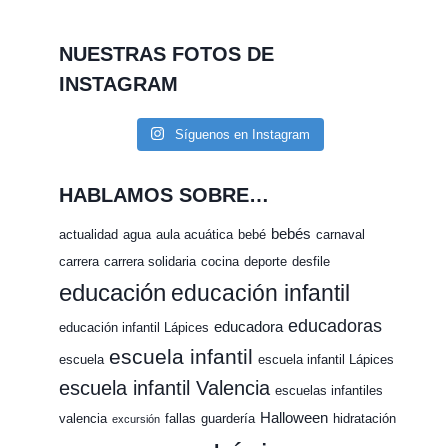
NUESTRAS FOTOS DE
INSTAGRAM
Síguenos en Instagram
HABLAMOS SOBRE…
bebés
actualidad
agua
aula acuática
bebé
carnaval
carrera
carrera solidaria
cocina
deporte
desfile
educación
educación infantil
educadoras
educadora
educación infantil Lápices
escuela infantil
escuela
escuela infantil Lápices
escuela infantil Valencia
escuelas infantiles
Halloween
valencia
fallas
guardería
hidratación
excursión