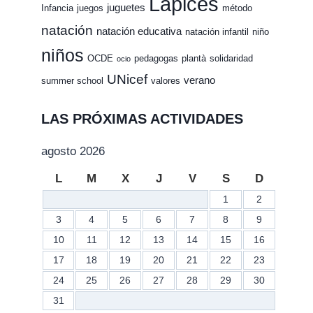
Lápices
juguetes
Infancia
juegos
método
natación
natación educativa
natación infantil
niño
niños
OCDE
pedagogas
plantà
solidaridad
ocio
UNicef
verano
summer school
valores
LAS PRÓXIMAS ACTIVIDADES
agosto 2026
L
M
X
J
V
S
D
1
2
3
4
5
6
7
8
9
10
11
12
13
14
15
16
17
18
19
20
21
22
23
24
25
26
27
28
29
30
31